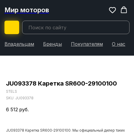
Мир моторов
Владельцам
Бренды
Покупателям
О нас
JU093378 Каретка SR600-29100100
STELS
SKU:
JU093378
6 512
руб.
JU093378 Каретка SR600-29100100. Мы официальный дилер таких