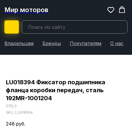
Мир моторов
Владельцам
Бренды
Покупателям
О нас
LU018394 Фиксатор подшипника
фланца коробки передач, сталь
192MR-1001204
STELS
SKU:
LU018394
248
руб.