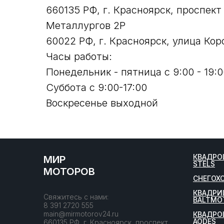
660135 РФ, г. Красноярск, проспект
Металлургов 2Р
60022 РФ, г. Красноярск, улица Кор
Часы работы:
Понедельник - пятница с 9:00 - 19:0
Суббота с 9:00-17:00
Воскресенье выходной
КВАДРО
МИР
STELS
МОТОРОВ
СНЕГОХ
КВАДРИ
Свяжитесь с нами:
BALTMO
8 391 2720 555
main@mirmotorov24.ru
КВАДРО
AODES
660135 РФ, г. Красноярск, проспект