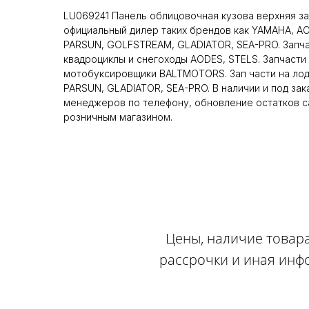
LU069241 Панель облицовочная кузова верхняя зад
официальный дилер таких брендов как YAMAHA, A
PARSUN, GOLFSTREAM, GLADIATOR, SEA-PRO. Запча
квадроциклы и снегоходы AODES, STELS. Запчасти 
мотобуксировщики BALTMOTORS. Зап части на ло
PARSUN, GLADIATOR, SEA-PRO. В наличии и под зак
менеджеров по телефону, обновление остатков са
розничным магазином.
Цены, наличие товара
рассрочки и иная инф