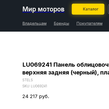
Мир моторов
Каталог
Владельцам
Бренды
Покупателям
LU069241 Панель облицовоч
верхняя задняя (черный), пл
STELS
SKU:
LU069241
24 217
руб.