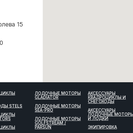
олева 15
0
ЦИКЛЫ
ЛОДОЧНЫЕ МОТОРЫ
АКСЕССУАРЫ
GLADIATOR
КВАДРОЦИКЛЫ И
СНЕГОХОДЫ
ОДЫ STELS
ЛОДОЧНЫЕ МОТОРЫ
SEA-PRO
АКСЕССУАРЫ
ЛОДОЧНЫЕ МОТОР
ЦИКЛЫ
И ЛОДКИ
TORS
ЛОДОЧНЫЕ МОТОРЫ
GOLFSTREAM /
PARSUN
ЭКИПИРОВКА
ЦИКЛЫ