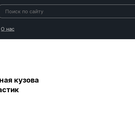
О нас
ная кузова
астик