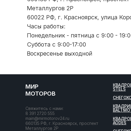
Металлургов 2Р
60022 РФ, г. Красноярск, улица Кор
Часы работы:
Понедельник - пятница с 9:00 - 19:0
Суббота с 9:00-17:00
Воскресенье выходной
КВАДРО
МИР
STELS
МОТОРОВ
СНЕГОХ
КВАДРИ
Свяжитесь с нами:
BALTMO
8 391 2720 555
main@mirmotorov24.ru
КВАДРО
AODES
660135 РФ, г. Красноярск, проспект
Металлургов 2Р