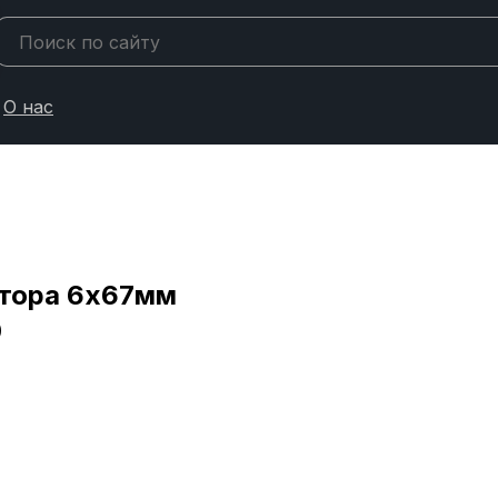
О нас
атора 6х67мм
0