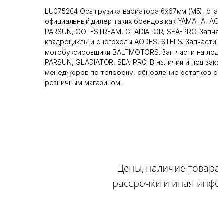
LU075204 Ось грузика вариатора 6х67мм (М5), ста
официальный дилер таких брендов как YAMAHA, A
PARSUN, GOLFSTREAM, GLADIATOR, SEA-PRO. Запча
квадроциклы и снегоходы AODES, STELS. Запчасти 
мотобуксировщики BALTMOTORS. Зап части на ло
PARSUN, GLADIATOR, SEA-PRO. В наличии и под зак
менеджеров по телефону, обновление остатков са
розничным магазином.
Цены, наличие товара
рассрочки и иная инф