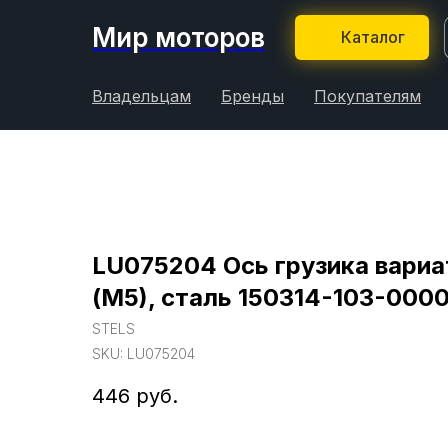
Мир моторов
Каталог
Владельцам
Бренды
Покупателям
LU075204 Ось грузика вари
(М5), сталь 150314-103-000
STELS
SKU:
LU075204
446
руб.