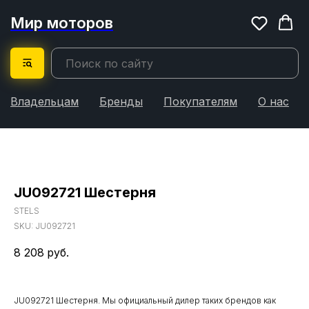
Мир моторов
Владельцам
Бренды
Покупателям
О нас
JU092721 Шестерня
STELS
SKU:
JU092721
8 208
руб.
JU092721 Шестерня. Мы официальный дилер таких брендов как