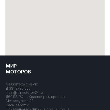
МИР
МОТОРОВ
Свяжитесь с нами:
8 391 2720 555
main@mirmotorov24.ru
660135 РФ, г. Красноярск, проспект
Металлургов 2Р
Часы работы:
Понедельник - пятница с 9:00 - 19:00