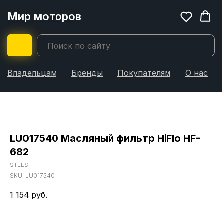
Мир моторов
Владельцам
Бренды
Покупателям
О нас
LU017540 Масляный фильтр HiFlo HF-
682
STELS
SKU:
LU017540
1 154
руб.