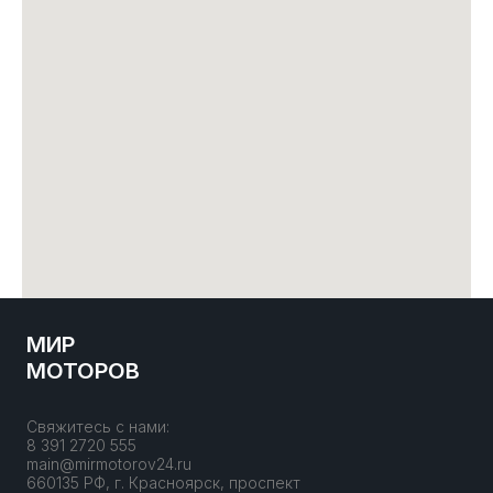
МИР
МОТОРОВ
Свяжитесь с нами:
8 391 2720 555
main@mirmotorov24.ru
660135 РФ, г. Красноярск, проспект