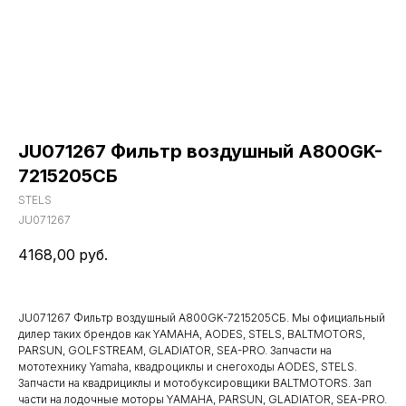
JU071267 Фильтр воздушный A800GK-
7215205СБ
STELS
JU071267
4168,00
руб.
JU071267 Фильтр воздушный A800GK-7215205СБ. Мы официальный
дилер таких брендов как YAMAHA, AODES, STELS, BALTMOTORS,
PARSUN, GOLFSTREAM, GLADIATOR, SEA-PRO. Запчасти на
мототехнику Yamaha, квадроциклы и снегоходы AODES, STELS.
Запчасти на квадрициклы и мотобуксировщики BALTMOTORS. Зап
части на лодочные моторы YAMAHA, PARSUN, GLADIATOR, SEA-PRO.