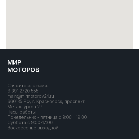
МИР
МОТОРОВ
Свяжитесь с нами:
8 391 2720 555
main@mirmotorov24.ru
660135 РФ, г. Красноярск, проспект
Металлургов 2Р
Часы работы:
Понедельник - пятница с 9:00 - 19:00
Суббота с 9:00-17:00
Воскресенье выходной