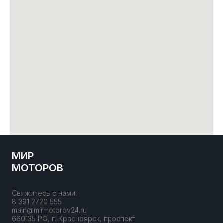
МИР
МОТОРОВ
Свяжитесь с нами:
8 391 2720 555
main@mirmotorov24.ru
660135 РФ, г. Красноярск, проспект