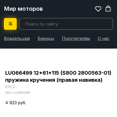
Мир моторов
Владельцам
Бренды
Покупателям
О нас
LU066499 12*61*115 (S800 2800563-01)
пружина кручения (правая навивка)
STELS
SKU:
LU066499
4 923
руб.