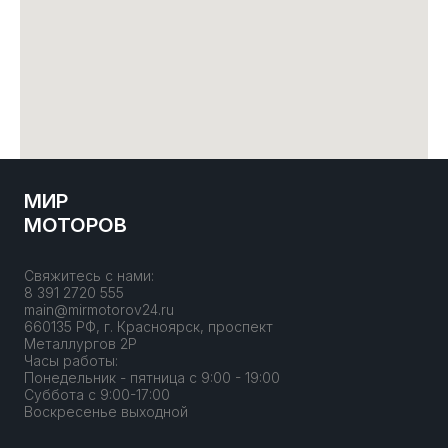
МИР
МОТОРОВ
Свяжитесь с нами:
8 391 2720 555
main@mirmotorov24.ru
660135 РФ, г. Красноярск, проспект
Металлургов 2Р
Часы работы:
Понедельник - пятница с 9:00 - 19:00
Суббота с 9:00-17:00
Воскресенье выходной