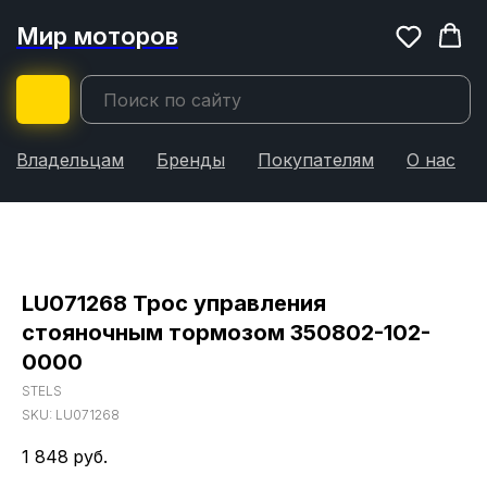
Мир моторов
Владельцам
Бренды
Покупателям
О нас
LU071268 Трос управления
стояночным тормозом 350802-102-
0000
STELS
SKU:
LU071268
1 848
руб.