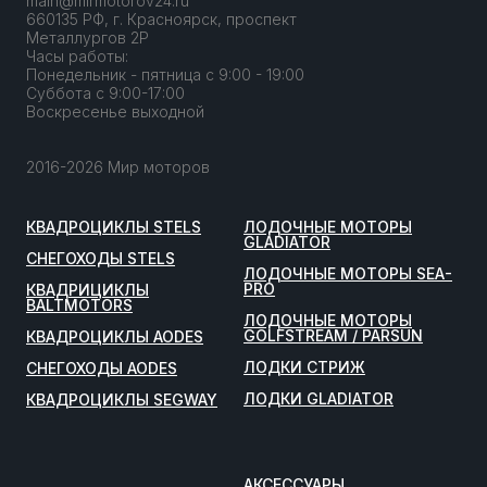
main@mirmotorov24.ru
660135 РФ, г. Красноярск, проспект
Металлургов 2Р
Часы работы:
Понедельник - пятница с 9:00 - 19:00
Суббота с 9:00-17:00
Воскресенье выходной
2016-2026 Мир моторов
КВАДРОЦИКЛЫ STELS
ЛОДОЧНЫЕ МОТОРЫ
GLADIATOR
СНЕГОХОДЫ STELS
ЛОДОЧНЫЕ МОТОРЫ SEA-
PRO
КВАДРИЦИКЛЫ
BALTMOTORS
ЛОДОЧНЫЕ МОТОРЫ
GOLFSTREAM / PARSUN
КВАДРОЦИКЛЫ AODES
ЛОДКИ СТРИЖ
СНЕГОХОДЫ AODES
ЛОДКИ GLADIATOR
КВАДРОЦИКЛЫ SEGWAY
АКСЕССУАРЫ