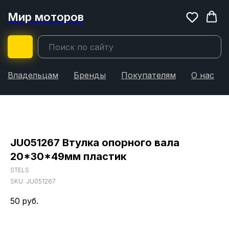
Мир моторов
Владельцам
Бренды
Покупателям
О нас
JU051267 Втулка опорного вала
20*30*49мм пластик
STELS
SKU:
JU051267
50
руб.