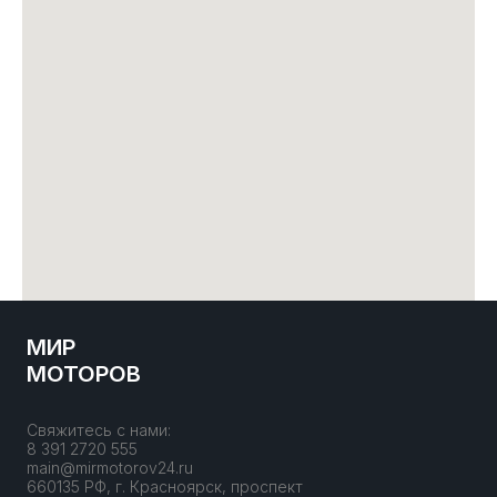
МИР
МОТОРОВ
Свяжитесь с нами:
8 391 2720 555
main@mirmotorov24.ru
660135 РФ, г. Красноярск, проспект