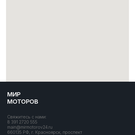
МИР
МОТОРОВ
Свяжитесь с нами:
8 391 2720 555
main@mirmotorov24.ru
660135 РФ, г. Красноярск, проспект