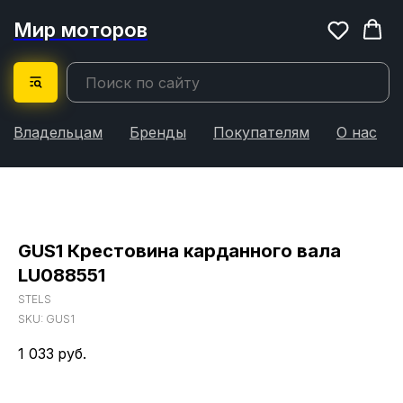
Мир моторов
Владельцам
Бренды
Покупателям
О нас
GUS1 Крестовина карданного вала
LU088551
STELS
SKU:
GUS1
1 033
руб.