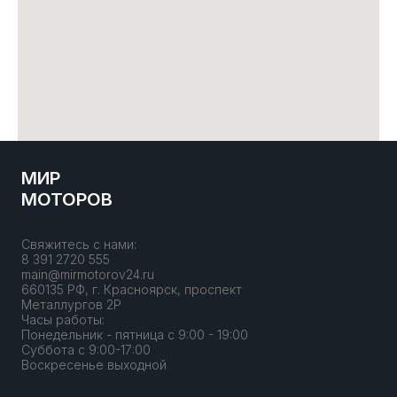
МИР
МОТОРОВ
Свяжитесь с нами:
8 391 2720 555
main@mirmotorov24.ru
660135 РФ, г. Красноярск, проспект
Металлургов 2Р
Часы работы:
Понедельник - пятница с 9:00 - 19:00
Суббота с 9:00-17:00
Воскресенье выходной