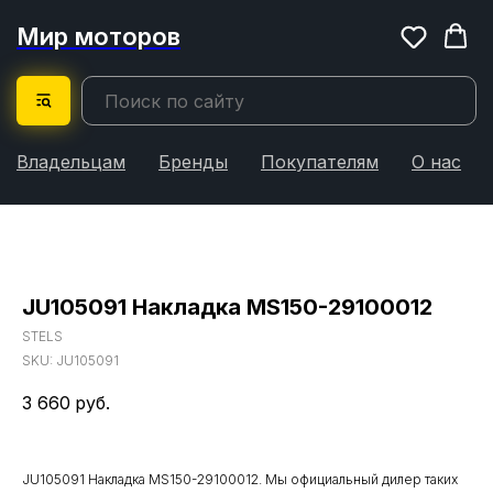
Мир моторов
Владельцам
Бренды
Покупателям
О нас
JU105091 Накладка MS150-29100012
STELS
SKU:
JU105091
3 660
руб.
JU105091 Накладка MS150-29100012. Мы официальный дилер таких