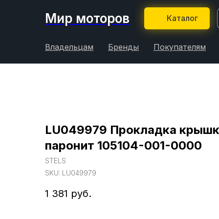
Мир моторов
Каталог
Владельцам
Бренды
Покупателям
LU049979 Прокладка крышк
паронит 105104-001-0000
STELS
SKU:
LU049979
1 381
руб.