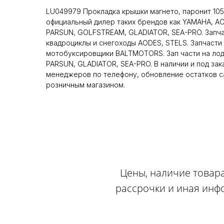
LU049979 Прокладка крышки магнето, паронит 105
официальный дилер таких брендов как YAMAHA, A
PARSUN, GOLFSTREAM, GLADIATOR, SEA-PRO. Запча
квадроциклы и снегоходы AODES, STELS. Запчасти 
мотобуксировщики BALTMOTORS. Зап части на ло
PARSUN, GLADIATOR, SEA-PRO. В наличии и под зак
менеджеров по телефону, обновление остатков са
розничным магазином.
Цены, наличие товара
рассрочки и иная инф