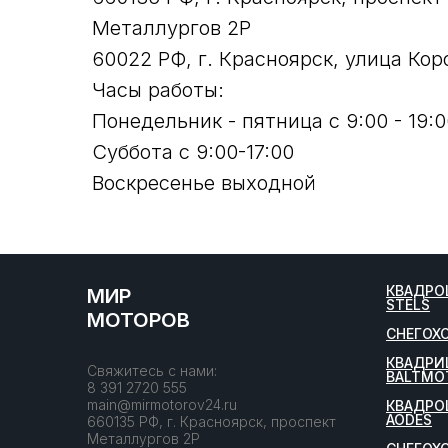
Металлургов 2Р
60022 РФ, г. Красноярск, улица Кор
Часы работы:
Понедельник - пятница с 9:00 - 19:0
Суббота с 9:00-17:00
Воскресенье выходной
КВАДРО
МИР
STELS
МОТОРОВ
СНЕГОХ
КВАДРИ
Свяжитесь с нами:
BALTMO
8 391 2720 555
main@mirmotorov24.ru
КВАДРО
AODES
660135 РФ, г. Красноярск, проспект
Металлургов 2Р