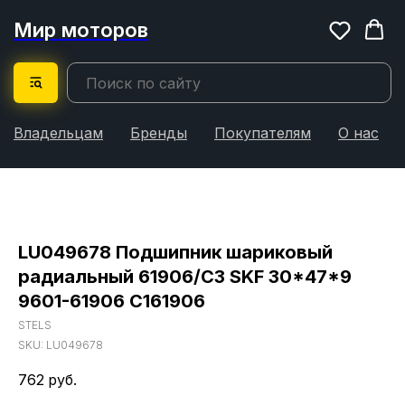
Мир моторов
Владельцам
Бренды
Покупателям
О нас
LU049678 Подшипник шариковый
радиальный 61906/C3 SKF 30*47*9
9601-61906 С161906
STELS
SKU:
LU049678
762
руб.