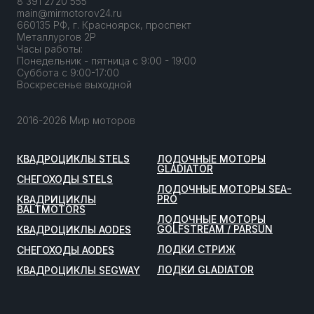
8 391 2720 555
main@mirmotorov24.ru
660135 РФ, г. Красноярск, проспект
Металлургов 2Р
Часы работы:
Понедельник - пятница с 9:00 - 19:00
Суббота с 9:00-17:00
Воскресенье выходной
2016-2026 Мир моторов
КВАДРОЦИКЛЫ STELS
ЛОДОЧНЫЕ МОТОРЫ
GLADIATOR
СНЕГОХОДЫ STELS
ЛОДОЧНЫЕ МОТОРЫ SEA-
PRO
КВАДРИЦИКЛЫ
BALTMOTORS
ЛОДОЧНЫЕ МОТОРЫ
GOLFSTREAM / PARSUN
КВАДРОЦИКЛЫ AODES
ЛОДКИ СТРИЖ
СНЕГОХОДЫ AODES
ЛОДКИ GLADIATOR
КВАДРОЦИКЛЫ SEGWAY