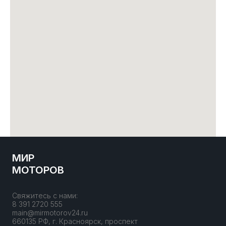
МИР
МОТОРОВ
Свяжитесь с нами:
8 391 2720 555
main@mirmotorov24.ru
660135 РФ, г. Красноярск, проспект