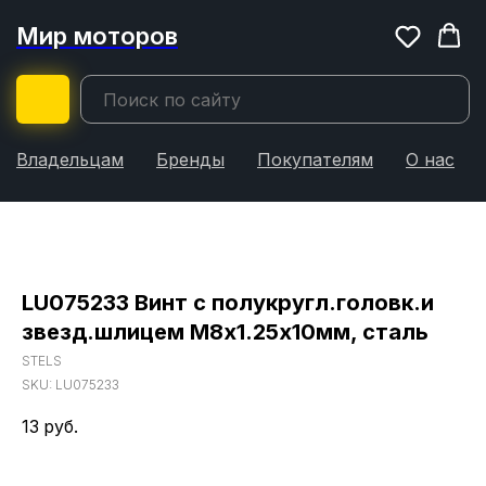
Мир моторов
Владельцам
Бренды
Покупателям
О нас
LU075233 Винт с полукругл.головк.и
звезд.шлицем М8х1.25х10мм, сталь
STELS
SKU:
LU075233
13
руб.