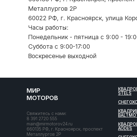
Металлургов 2Р
60022 РФ, г. Красноярск, улица Кор
Часы работы:
Понедельник - пятница с 9:00 - 19:0
Суббота с 9:00-17:00
Воскресенье выходной
КВАДРО
МИР
STELS
МОТОРОВ
СНЕГОХ
КВАДРИ
Свяжитесь с нами:
BALTMO
8 391 2720 555
main@mirmotorov24.ru
КВАДРО
AODES
660135 РФ, г. Красноярск, проспект
Металлургов 2Р