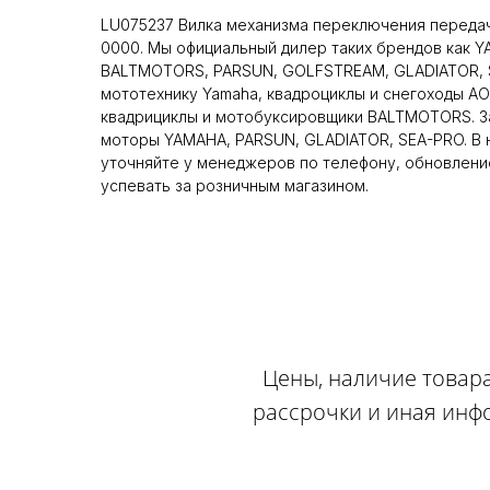
LU075237 Вилка механизма переключения передач
0000. Мы официальный дилер таких брендов как Y
BALTMOTORS, PARSUN, GOLFSTREAM, GLADIATOR, S
мототехнику Yamaha, квадроциклы и снегоходы AO
квадрициклы и мотобуксировщики BALTMOTORS. За
моторы YAMAHA, PARSUN, GLADIATOR, SEA-PRO. В н
уточняйте у менеджеров по телефону, обновление
успевать за розничным магазином.
Цены, наличие товара
рассрочки и иная инф