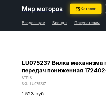
Мир моторов
Каталог
Владельцам
Бренды
Покупателям
LU075237 Вилка механизма
передач пониженная 172402
STELS
SKU:
LU075237
1 523
руб.