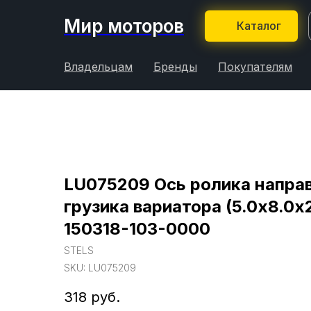
Мир моторов
Каталог
Владельцам
Бренды
Покупателям
LU075209 Ось ролика напр
грузика вариатора (5.0х8.0х
150318-103-0000
STELS
SKU:
LU075209
318
руб.