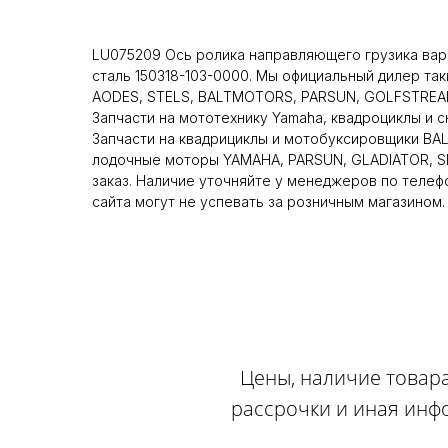
LU075209 Ось ролика направляющего грузика вари
сталь 150318-103-0000. Мы официальный дилер та
AODES, STELS, BALTMOTORS, PARSUN, GOLFSTREAM
Запчасти на мототехнику Yamaha, квадроциклы и 
Запчасти на квадрициклы и мотобуксировщики BA
лодочные моторы YAMAHA, PARSUN, GLADIATOR, SE
заказ. Наличие уточняйте у менеджеров по телеф
сайта могут не успевать за розничным магазином.
Цены, наличие товара
рассрочки и иная инф