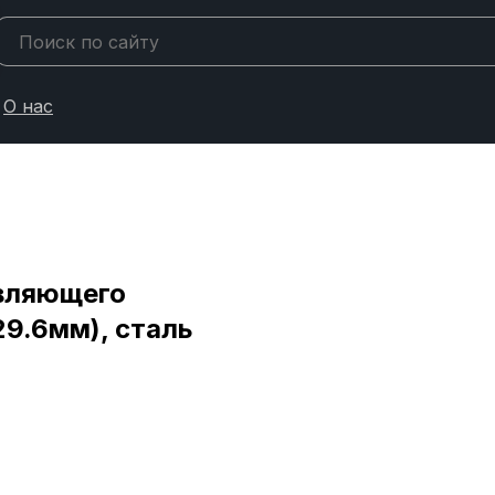
О нас
авляющего
29.6мм), сталь