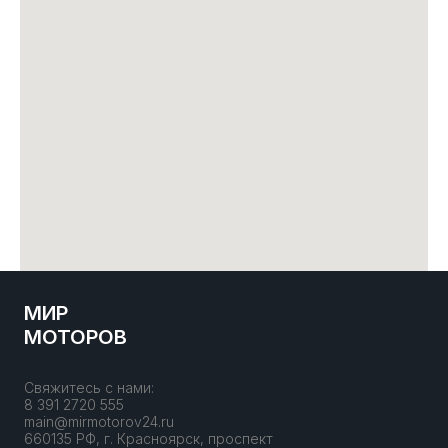
МИР
МОТОРОВ
Свяжитесь с нами:
8 391 2720 555
main@mirmotorov24.ru
660135 РФ, г. Красноярск, проспект