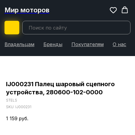
Мир моторов
Владельцам
Бренды
Покупателям
О нас
IJ000231 Палец шаровый сцепного
устройства, 280600-102-0000
STELS
SKU:
IJ000231
1 159
руб.