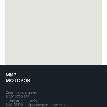
МИР
МОТОРОВ
Свяжитесь с нами:
8 391 2720 555
main@mirmotorov24.ru
660135 РФ, г. Красноярск, проспект