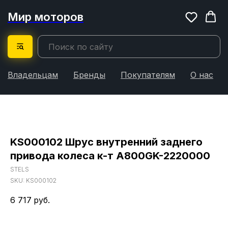
Мир моторов
Владельцам
Бренды
Покупателям
О нас
KS000102 Шрус внутренний заднего
привода колеса к-т A800GK-2220000
STELS
SKU:
KS000102
6 717
руб.