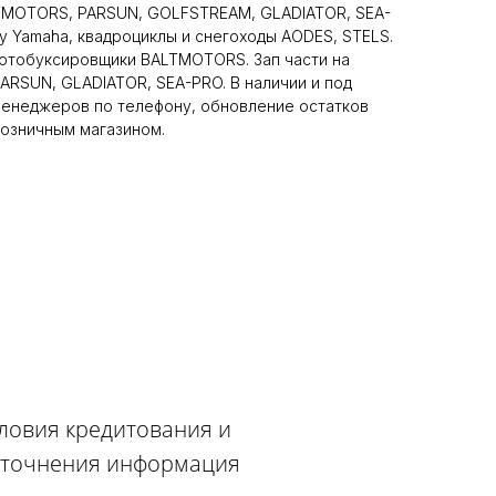
TMOTORS, PARSUN, GOLFSTREAM, GLADIATOR, SEA-
у Yamaha, квадроциклы и снегоходы AODES, STELS.
мотобуксировщики BALTMOTORS. Зап части на
RSUN, GLADIATOR, SEA-PRO. В наличии и под
 менеджеров по телефону, обновление остатков
розничным магазином.
словия кредитования и
 уточнения информация