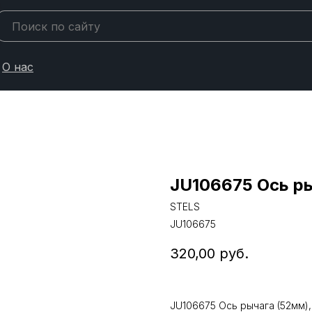
О нас
JU106675 Ось ры
STELS
JU106675
320,00
руб.
JU106675 Ось рычага (52мм),