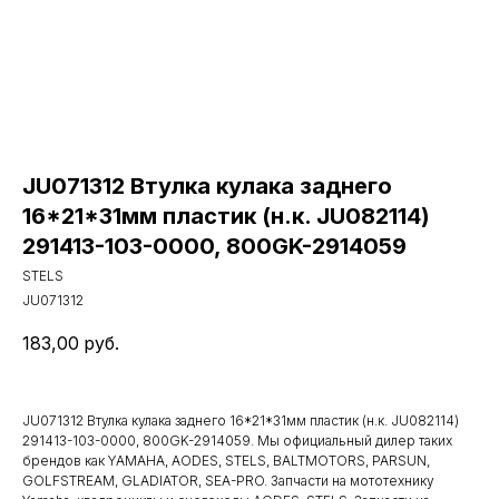
JU071312 Втулка кулака заднего
16*21*31мм пластик (н.к. JU082114)
291413-103-0000, 800GK-2914059
STELS
JU071312
183,00
руб.
JU071312 Втулка кулака заднего 16*21*31мм пластик (н.к. JU082114)
291413-103-0000, 800GK-2914059. Мы официальный дилер таких
брендов как YAMAHA, AODES, STELS, BALTMOTORS, PARSUN,
GOLFSTREAM, GLADIATOR, SEA-PRO. Запчасти на мототехнику