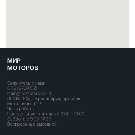
МИР
МОТОРОВ
Свяжитесь с нами:
8 391 2720 555
main@mirmotorov24.ru
660135 РФ, г. Красноярск, проспект
Металлургов 2Р
Часы работы:
Понедельник - пятница с 9:00 - 19:00
Суббота с 9:00-17:00
Воскресенье выходной