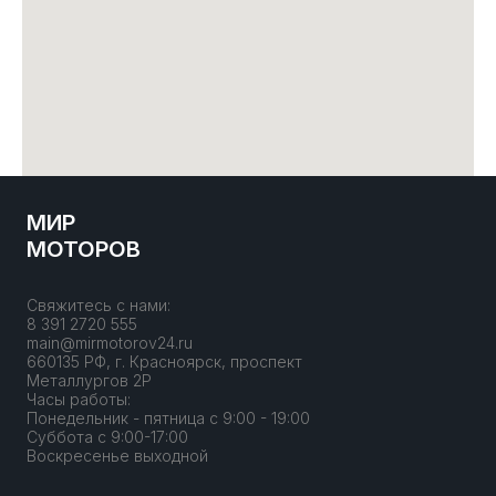
МИР
МОТОРОВ
Свяжитесь с нами:
8 391 2720 555
main@mirmotorov24.ru
660135 РФ, г. Красноярск, проспект
Металлургов 2Р
Часы работы:
Понедельник - пятница с 9:00 - 19:00
Суббота с 9:00-17:00
Воскресенье выходной