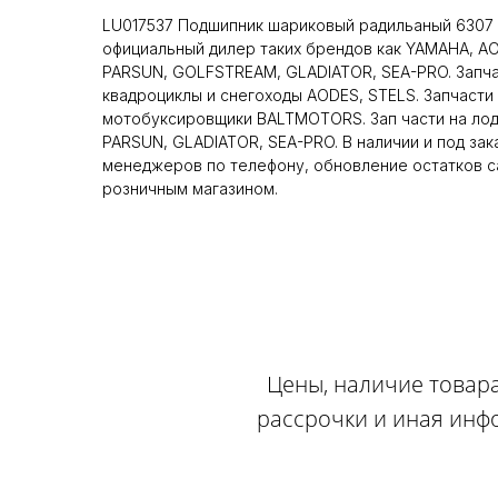
LU017537 Подшипник шариковый радильаный 6307 
официальный дилер таких брендов как YAMAHA, A
PARSUN, GOLFSTREAM, GLADIATOR, SEA-PRO. Запча
квадроциклы и снегоходы AODES, STELS. Запчасти 
мотобуксировщики BALTMOTORS. Зап части на ло
PARSUN, GLADIATOR, SEA-PRO. В наличии и под зак
менеджеров по телефону, обновление остатков са
розничным магазином.
Цены, наличие товара
рассрочки и иная инф