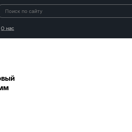
О нас
овый
 мм