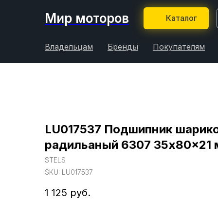
Мир моторов
Каталог
Владельцам
Бренды
Покупателям
LU017537 Подшипник шарик
радильаный 6307 35x80x21
STELS
SKU:
LU017537
1 125
руб.