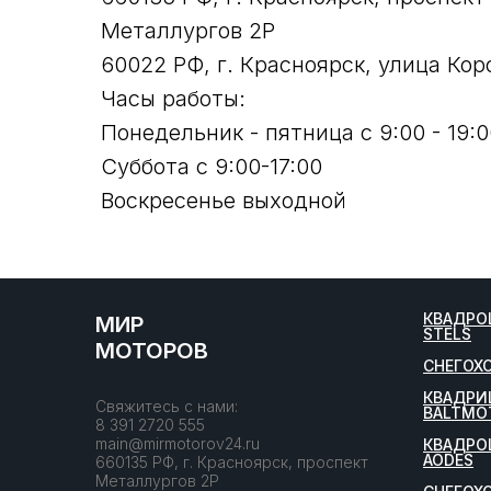
Металлургов 2Р
60022 РФ, г. Красноярск, улица Кор
Часы работы:
Понедельник - пятница с 9:00 - 19:0
Суббота с 9:00-17:00
Воскресенье выходной
КВАДРО
МИР
STELS
МОТОРОВ
СНЕГОХ
КВАДРИ
Свяжитесь с нами:
BALTMO
8 391 2720 555
main@mirmotorov24.ru
КВАДРО
AODES
660135 РФ, г. Красноярск, проспект
Металлургов 2Р