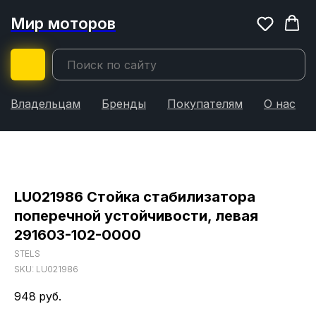
Мир моторов
Владельцам
Бренды
Покупателям
О нас
LU021986 Стойка стабилизатора
поперечной устойчивости, левая
291603-102-0000
STELS
SKU:
LU021986
948
руб.