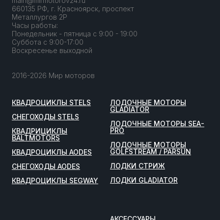
main@mirmotorov24.ru
660135 РФ, г. Красноярск, проспект
Металлургов 2Р
Часы работы:
Понедельник - пятница с 9:00 - 19:00
Суббота с 9:00-17:00
Воскресенье выходной
2016-2026 Мир моторов
КВАДРОЦИКЛЫ STELS
ЛОДОЧНЫЕ МОТОРЫ
GLADIATOR
СНЕГОХОДЫ STELS
ЛОДОЧНЫЕ МОТОРЫ SEA-
PRO
КВАДРИЦИКЛЫ
BALTMOTORS
ЛОДОЧНЫЕ МОТОРЫ
GOLFSTREAM / PARSUN
КВАДРОЦИКЛЫ AODES
ЛОДКИ СТРИЖ
СНЕГОХОДЫ AODES
ЛОДКИ GLADIATOR
КВАДРОЦИКЛЫ SEGWAY
АКСЕССУАРЫ