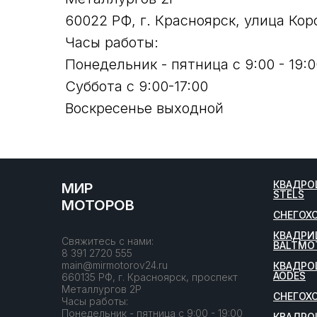
60022 РФ, г. Красноярск, улица Кор
Часы работы:
Понедельник - пятница с 9:00 - 19:0
Суббота с 9:00-17:00
Воскресенье выходной
КВАДРО
МИР
STELS
МОТОРОВ
СНЕГОХ
КВАДРИ
Свяжитесь с нами:
BALTMO
8 391 2720 555
main@mirmotorov24.ru
КВАДРО
AODES
660135 РФ, г. Красноярск, проспект
Металлургов 2Р
СНЕГОХ
Часы работы:
Понедельник - пятница с 9:00 - 19:00
КВАДРО