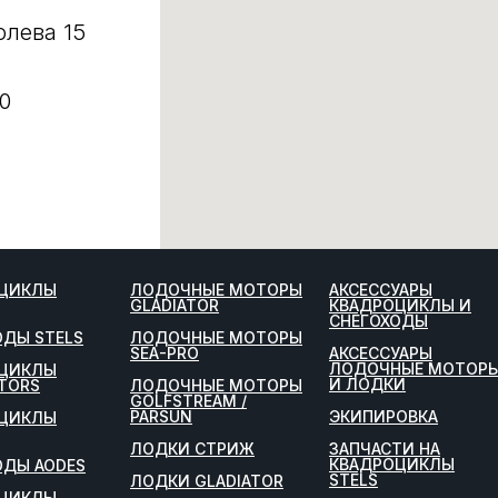
олева 15
0
ЦИКЛЫ
ЛОДОЧНЫЕ МОТОРЫ
АКСЕССУАРЫ
GLADIATOR
КВАДРОЦИКЛЫ И
СНЕГОХОДЫ
ОДЫ STELS
ЛОДОЧНЫЕ МОТОРЫ
SEA-PRO
АКСЕССУАРЫ
ЛОДОЧНЫЕ МОТОР
ЦИКЛЫ
И ЛОДКИ
TORS
ЛОДОЧНЫЕ МОТОРЫ
GOLFSTREAM /
PARSUN
ЭКИПИРОВКА
ЦИКЛЫ
ЛОДКИ СТРИЖ
ЗАПЧАСТИ НА
КВАДРОЦИКЛЫ
ОДЫ AODES
STELS
ЛОДКИ GLADIATOR
ЦИКЛЫ