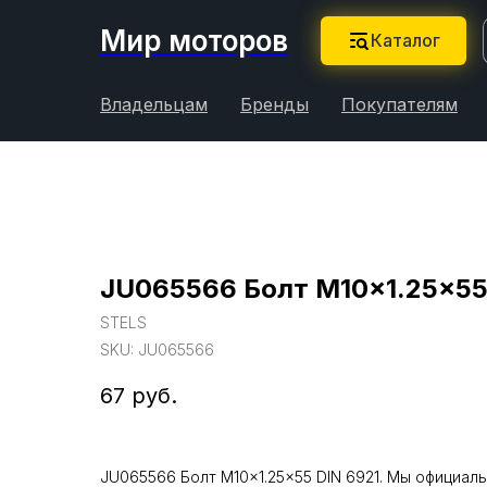
Мир моторов
Каталог
Владельцам
Бренды
Покупателям
JU065566 Болт M10x1.25x55
STELS
SKU:
JU065566
67
руб.
JU065566 Болт M10x1.25x55 DIN 6921. Мы официаль