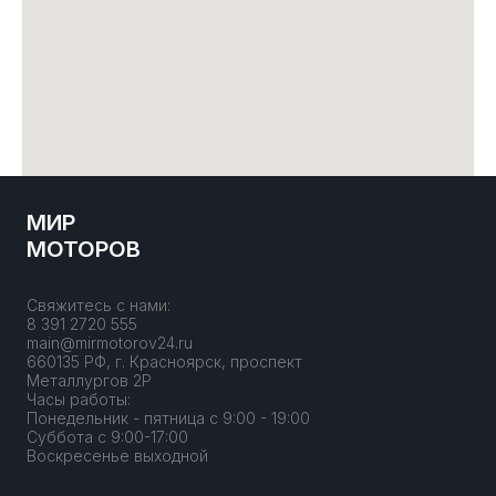
МИР
МОТОРОВ
Свяжитесь с нами:
8 391 2720 555
main@mirmotorov24.ru
660135 РФ, г. Красноярск, проспект
Металлургов 2Р
Часы работы:
Понедельник - пятница с 9:00 - 19:00
Суббота с 9:00-17:00
Воскресенье выходной