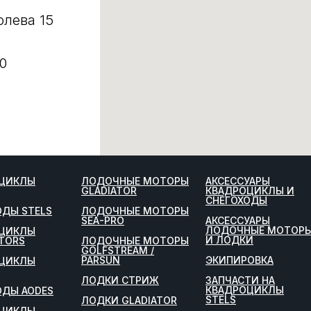
олева 15
0
ЦИКЛЫ
ЛОДОЧНЫЕ МОТОРЫ
АКСЕССУАРЫ
GLADIATOR
КВАДРОЦИКЛЫ И
СНЕГОХОДЫ
ОДЫ STELS
ЛОДОЧНЫЕ МОТОРЫ
SEA-PRO
АКСЕССУАРЫ
ЛОДОЧНЫЕ МОТОР
ЦИКЛЫ
И ЛОДКИ
TORS
ЛОДОЧНЫЕ МОТОРЫ
GOLFSTREAM /
PARSUN
ЭКИПИРОВКА
ЦИКЛЫ
ЛОДКИ СТРИЖ
ЗАПЧАСТИ НА
КВАДРОЦИКЛЫ
ОДЫ AODES
STELS
ЛОДКИ GLADIATOR
ЦИКЛЫ