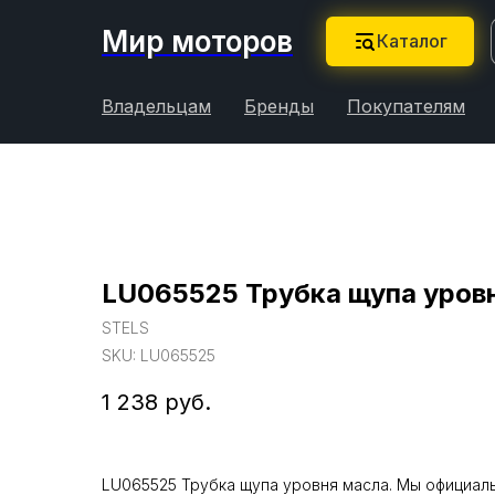
Мир моторов
Каталог
Владельцам
Бренды
Покупателям
LU065525 Трубка щупа уров
STELS
SKU:
LU065525
1 238
руб.
LU065525 Трубка щупа уровня масла. Мы официал