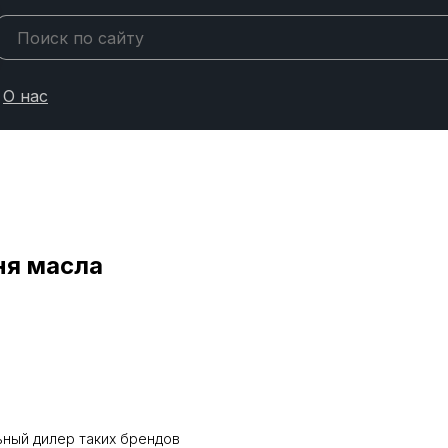
О нас
ня масла
ьный дилер таких брендов