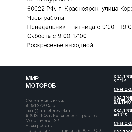
60022 РФ, г. Красноярск, улица Кор
Часы работы:
Понедельник - пятница с 9:00 - 19:0
Суббота с 9:00-17:00
Воскресенье выходной
КВАДРО
МИР
STELS
МОТОРОВ
СНЕГОХ
КВАДРИ
Свяжитесь с нами:
BALTMO
8 391 2720 555
main@mirmotorov24.ru
КВАДРО
AODES
660135 РФ, г. Красноярск, проспект
Металлургов 2Р
СНЕГОХ
Часы работы:
Понедельник - пятница с 9:00 - 19:00
КВАДРО