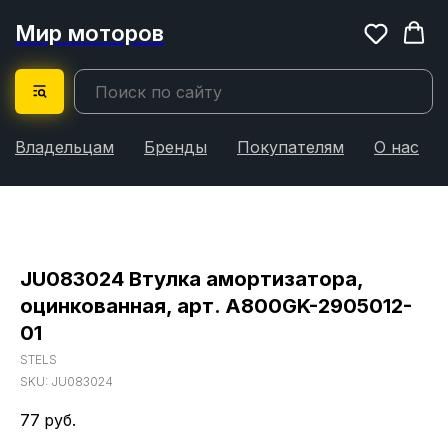
Мир моторов
Владельцам
Бренды
Покупателям
О нас
JU083024 Втулка амортизатора,
оцинкованная, арт. A800GK-2905012-
01
STELS
SKU:
JU083024
77
руб.