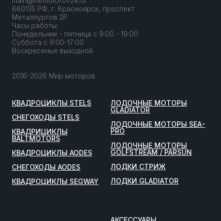
main@mirmotorov24.ru
660135 РФ, г. Красноярск, проспект
Металлургов 2Р
Часы работы:
Понедельник - пятница с 9:00 - 19:00
Суббота с 9:00-17:00
Воскресенье выходной
2016-2026 Мир моторов
КВАДРОЦИКЛЫ STELS
ЛОДОЧНЫЕ МОТОРЫ
GLADIATOR
СНЕГОХОДЫ STELS
ЛОДОЧНЫЕ МОТОРЫ SEA-
PRO
КВАДРИЦИКЛЫ
BALTMOTORS
ЛОДОЧНЫЕ МОТОРЫ
GOLFSTREAM / PARSUN
КВАДРОЦИКЛЫ AODES
ЛОДКИ СТРИЖ
СНЕГОХОДЫ AODES
ЛОДКИ GLADIATOR
КВАДРОЦИКЛЫ SEGWAY
АКСЕССУАРЫ