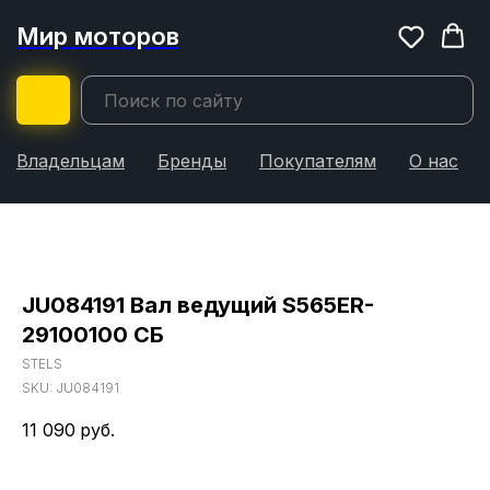
Мир моторов
Владельцам
Бренды
Покупателям
О нас
JU084191 Вал ведущий S565ER-
29100100 СБ
STELS
SKU:
JU084191
11 090
руб.