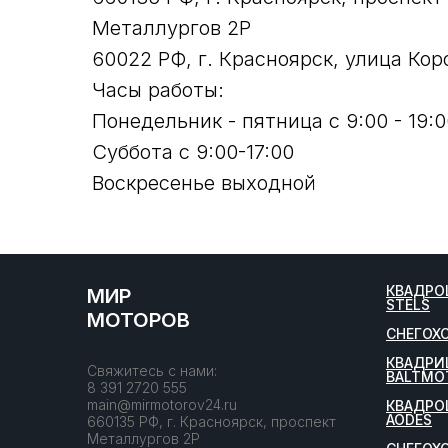
Металлургов 2Р
60022 РФ, г. Красноярск, улица Кор
Часы работы:
Понедельник - пятница с 9:00 - 19:0
Суббота с 9:00-17:00
Воскресенье выходной
КВАДРО
МИР
STELS
МОТОРОВ
СНЕГОХ
КВАДРИ
Свяжитесь с нами:
BALTMO
8 391 2720 555
main@mirmotorov24.ru
КВАДРО
AODES
660135 РФ, г. Красноярск, проспект
Металлургов 2Р