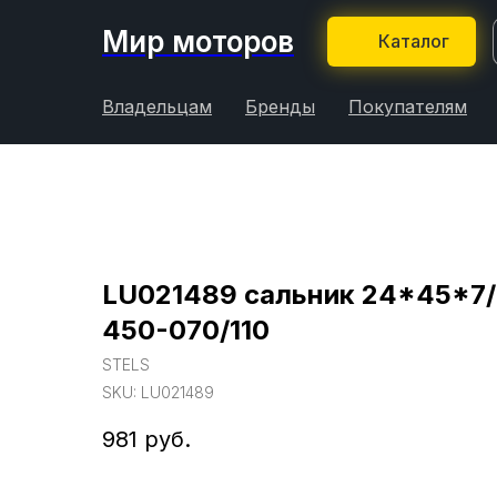
Мир моторов
Каталог
Владельцам
Бренды
Покупателям
LU021489 сальник 24*45*7/
450-070/110
STELS
SKU:
LU021489
981
руб.