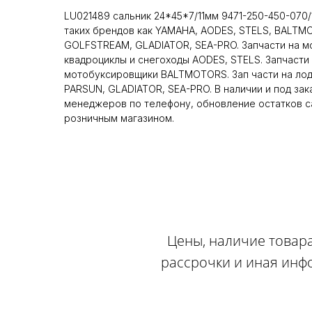
LU021489 сальник 24*45*7/11мм 9471-250-450-070/
таких брендов как YAMAHA, AODES, STELS, BALTM
GOLFSTREAM, GLADIATOR, SEA-PRO. Запчасти на м
квадроциклы и снегоходы AODES, STELS. Запчасти 
мотобуксировщики BALTMOTORS. Зап части на ло
PARSUN, GLADIATOR, SEA-PRO. В наличии и под зак
менеджеров по телефону, обновление остатков са
розничным магазином.
Цены, наличие товара
рассрочки и иная инф