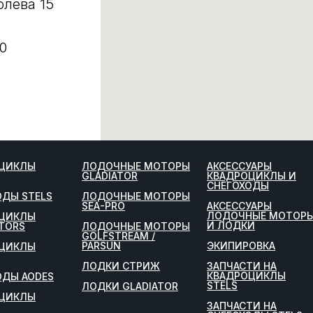
олева 15
0
ЦИКЛЫ
ЛОДОЧНЫЕ МОТОРЫ
АКСЕССУАРЫ
GLADIATOR
КВАДРОЦИКЛЫ И
СНЕГОХОДЫ
ОДЫ STELS
ЛОДОЧНЫЕ МОТОРЫ
SEA-PRO
АКСЕССУАРЫ
ЛОДОЧНЫЕ МОТОР
ЦИКЛЫ
И ЛОДКИ
TORS
ЛОДОЧНЫЕ МОТОРЫ
GOLFSTREAM /
PARSUN
ЭКИПИРОВКА
ЦИКЛЫ
ЛОДКИ СТРИЖ
ЗАПЧАСТИ НА
КВАДРОЦИКЛЫ
ОДЫ AODES
STELS
ЛОДКИ GLADIATOR
ЦИКЛЫ
ЗАПЧАСТИ НА