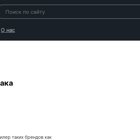
О нас
лака
дилер таких брендов как