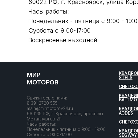
60022 РФ, г. Красноярск, улица Кор
Часы работы:
Понедельник - пятница с 9:00 - 19:0
Суббота с 9:00-17:00
Воскресенье выходной
КВАДРО
МИР
STELS
МОТОРОВ
СНЕГОХ
КВАДРИ
Свяжитесь с нами:
BALTMO
8 391 2720 555
main@mirmotorov24.ru
КВАДРО
AODES
660135 РФ, г. Красноярск, проспект
Металлургов 2Р
СНЕГОХ
Часы работы:
Понедельник - пятница с 9:00 - 19:00
КВАДРО
Суббота с 9:00-17:00
SEGWAY