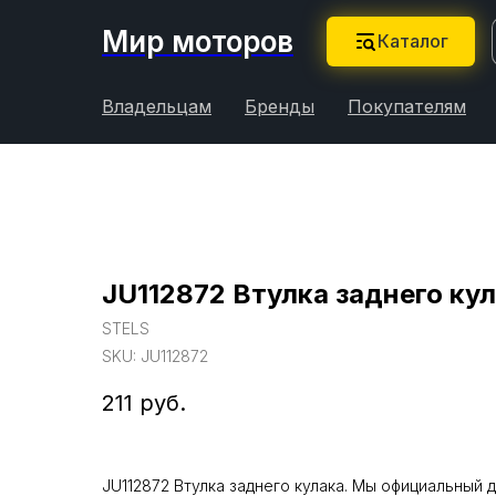
Мир моторов
Каталог
Владельцам
Бренды
Покупателям
JU112872 Втулка заднего ку
STELS
SKU:
JU112872
211
руб.
JU112872 Втулка заднего кулака. Мы официальный 