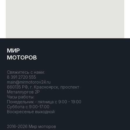
МИР
МОТОРОВ
Свяжитесь с нами:
8 391 2720 555
main@mirmotorov24.ru
660135 РФ, г. Красноярск, проспект
Металлургов 2Р
Часы работы:
Понедельник - пятница с 9:00 - 19:00
Суббота с 9:00-17:00
Воскресенье выходной
2016-2026 Мир моторов