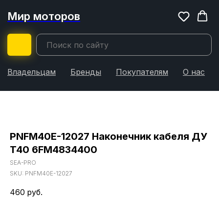
Мир моторов
Владельцам
Бренды
Покупателям
О нас
PNFM40E-12027 Наконечник кабеля ДУ
T40 6FM4834400
SEA-PRO
SKU:
PNFM40E-12027
460
руб.