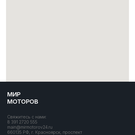
МИР
МОТОРОВ
Свяжитесь с нами:
8 391 2720 555
main@mirmotorov24.ru
660135 РФ, г. Красноярск, проспект