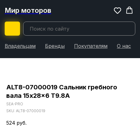
Мир моторов
Владельцам
Бренды
Покупателям
О нас
ALT8-07000019 Сальник гребного
вала 15x28x6 T9.8A
SEA-PRO
SKU:
ALT8-07000019
524
руб.