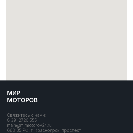
МИР
МОТОРОВ
Свяжитесь с нами:
8 391 2720 555
main@mirmotorov24.ru
660135 РФ, г. Красноярск, проспект