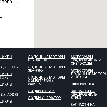
олева 15
0
ЦИКЛЫ
ЛОДОЧНЫЕ МОТОРЫ
АКСЕССУАРЫ
GLADIATOR
КВАДРОЦИКЛЫ И
СНЕГОХОДЫ
ОДЫ STELS
ЛОДОЧНЫЕ МОТОРЫ
SEA-PRO
АКСЕССУАРЫ
ЛОДОЧНЫЕ МОТОР
ЦИКЛЫ
И ЛОДКИ
TORS
ЛОДОЧНЫЕ МОТОРЫ
GOLFSTREAM /
PARSUN
ЭКИПИРОВКА
ЦИКЛЫ
ЛОДКИ СТРИЖ
ЗАПЧАСТИ НА
КВАДРОЦИКЛЫ
ОДЫ AODES
STELS
ЛОДКИ GLADIATOR
ЦИКЛЫ
ЗАПЧАСТИ НА