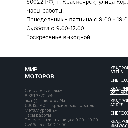
60022 РФ, г. Красноярск, улица Кор
Часы работы:
Понедельник - пятница с 9:00 - 19:0
Суббота с 9:00-17:00
Воскресенье выходной
КВАДРО
МИР
STELS
МОТОРОВ
СНЕГОХ
КВАДРИ
Свяжитесь с нами:
BALTMO
8 391 2720 555
main@mirmotorov24.ru
КВАДРО
AODES
660135 РФ, г. Красноярск, проспект
Металлургов 2Р
СНЕГОХ
Часы работы:
Понедельник - пятница с 9:00 - 19:00
КВАДРО
Суббота с 9:00-17:00
SEGWAY