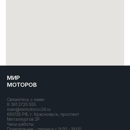
МИР
МОТОРОВ
Свяжитесь с нами:
8 391 2720 555
main@mirmotorov24.ru
660135 РФ, г. Красноярск, проспект
Металлургов 2Р
Часы работы:
Понедельник - пятница с 9:00 - 19:00