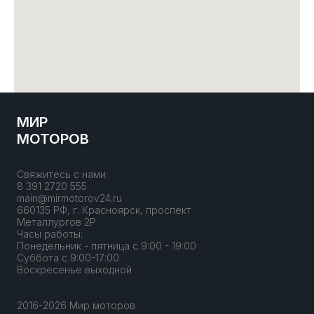
МИР
МОТОРОВ
Свяжитесь с нами:
8 391 2720 555
main@mirmotorov24.ru
660135 РФ, г. Красноярск, проспект
Металлургов 2Р
Часы работы:
Понедельник - пятница с 9:00 - 19:00
Суббота с 9:00-17:00
Воскресенье выходной
2016-2026 Мир моторов