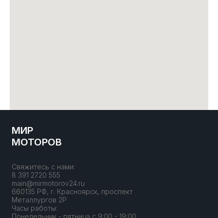
МИР
МОТОРОВ
Свяжитесь с нами:
8 391 2720 555
main@mirmotorov24.ru
660135 РФ, г. Красноярск, проспект
Металлургов 2Р
Часы работы:
Понедельник - пятница с 9:00 - 19:00