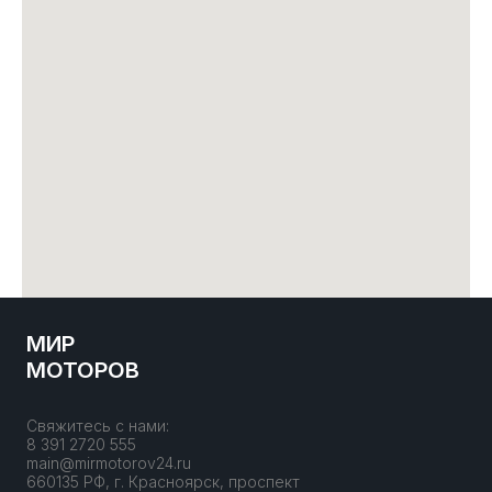
МИР
МОТОРОВ
Свяжитесь с нами:
8 391 2720 555
main@mirmotorov24.ru
660135 РФ, г. Красноярск, проспект