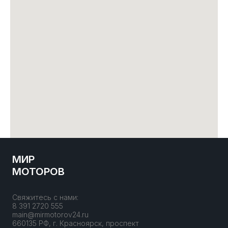
МИР
МОТОРОВ
Свяжитесь с нами:
8 391 2720 555
main@mirmotorov24.ru
660135 РФ, г. Красноярск, проспект