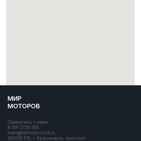
МИР
МОТОРОВ
Свяжитесь с нами:
8 391 2720 555
main@mirmotorov24.ru
660135 РФ, г. Красноярск, проспект