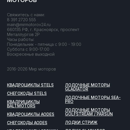
Свяжитесь с нами:
8 391 2720 555
main@mirmotorov24.ru
660135 РФ, г. Красноярск, проспект
Металлургов 2Р
Часы работы:
Понедельник - пятница с 9:00 - 19:00
Суббота с 9:00-17:00
Воскресенье выходной
2016-2026 Мир моторов
КВАДРОЦИКЛЫ STELS
ЛОДОЧНЫЕ МОТОРЫ
GLADIATOR
СНЕГОХОДЫ STELS
ЛОДОЧНЫЕ МОТОРЫ SEA-
PRO
КВАДРИЦИКЛЫ
BALTMOTORS
ЛОДОЧНЫЕ МОТОРЫ
GOLFSTREAM / PARSUN
КВАДРОЦИКЛЫ AODES
ЛОДКИ СТРИЖ
СНЕГОХОДЫ AODES