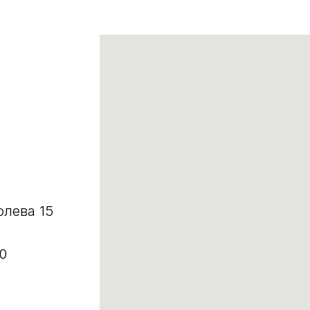
олева 15
0