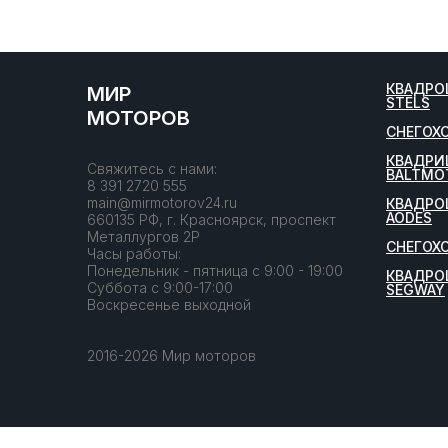
КВАДРО
МИР
STELS
МОТОРОВ
СНЕГОХ
КВАДРИ
Свяжитесь с нами:
BALTMO
8 391 2720 555
main@mirmotorov24.ru
КВАДРО
AODES
660135 РФ, г. Красноярск, проспект
Металлургов 2Р
СНЕГОХ
Часы работы:
Понедельник - пятница с 9:00 - 19:00
КВАДРО
Суббота с 9:00-17:00
SEGWAY
Воскресенье выходной
2016-2026 Мир моторов