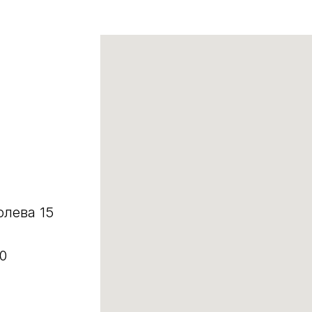
олева 15
0