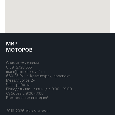
МИР
МОТОРОВ
Свяжитесь с нами:
8 391 2720 555
main@mirmotorov24.ru
660135 РФ, г. Красноярск, проспект
Металлургов 2Р
Часы работы:
Понедельник - пятница с 9:00 - 19:00
Суббота с 9:00-17:00
Воскресенье выходной
2016-2026 Мир моторов