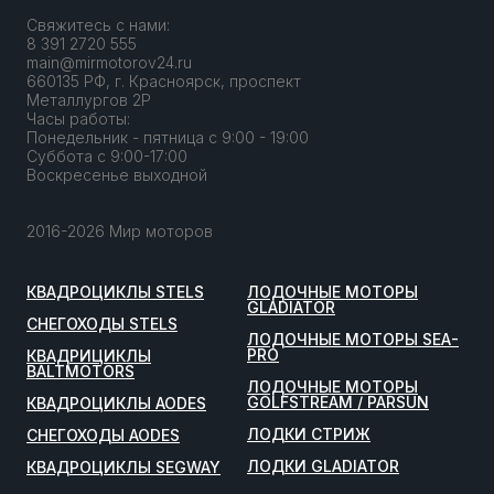
Свяжитесь с нами:
8 391 2720 555
main@mirmotorov24.ru
660135 РФ, г. Красноярск, проспект
Металлургов 2Р
Часы работы:
Понедельник - пятница с 9:00 - 19:00
Суббота с 9:00-17:00
Воскресенье выходной
2016-2026 Мир моторов
КВАДРОЦИКЛЫ STELS
ЛОДОЧНЫЕ МОТОРЫ
GLADIATOR
СНЕГОХОДЫ STELS
ЛОДОЧНЫЕ МОТОРЫ SEA-
PRO
КВАДРИЦИКЛЫ
BALTMOTORS
ЛОДОЧНЫЕ МОТОРЫ
GOLFSTREAM / PARSUN
КВАДРОЦИКЛЫ AODES
ЛОДКИ СТРИЖ
СНЕГОХОДЫ AODES
ЛОДКИ GLADIATOR
КВАДРОЦИКЛЫ SEGWAY