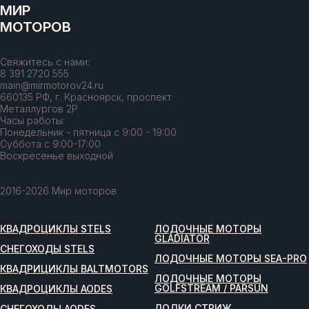
МИР
МОТОРОВ
Свяжитесь с нами:
8 391 2720 555
main@mirmotorov24.ru
660135 РФ, г. Красноярск, проспект
Металлургов 2Р
Часы работы:
Понедельник - пятница с 9:00 - 19:00
Суббота с 9:00-17:00
Воскресенье выходной
2016-2026 Мир моторов
КВАДРОЦИКЛЫ STELS
ЛОДОЧНЫЕ МОТОРЫ
GLADIATOR
СНЕГОХОДЫ STELS
ЛОДОЧНЫЕ МОТОРЫ SEA-PRO
КВАДРИЦИКЛЫ BALTMOTORS
ЛОДОЧНЫЕ МОТОРЫ
GOLFSTREAM / PARSUN
КВАДРОЦИКЛЫ AODES
ЛОДКИ СТРИЖ
СНЕГОХОДЫ AODES